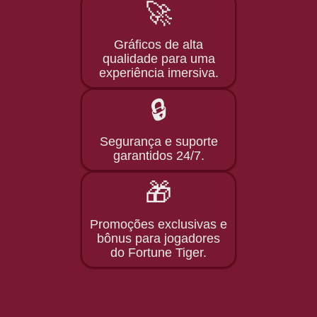
🚀
Gráficos de alta
qualidade para uma
experiência imersiva.
🔒
Segurança e suporte
garantidos 24/7.
🎁
Promoções exclusivas e
bônus para jogadores
do Fortune Tiger.