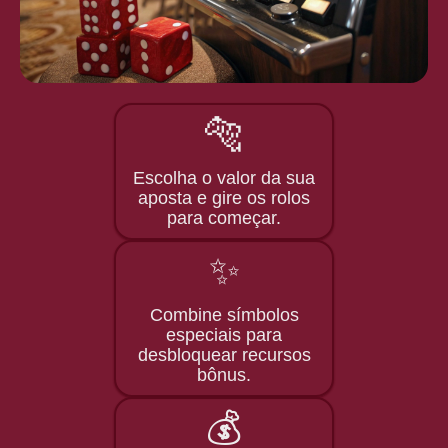
🐅
Escolha o valor da sua
aposta e gire os rolos
para começar.
✨
Combine símbolos
especiais para
desbloquear recursos
bônus.
💰